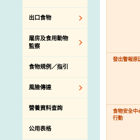
會
食物安全重點控制
系統
業界諮詢論壇
食物進口商和食物
出口食物
基因改造食物
分銷商登記制度
消費者聯繫小組
食物標籤上的營養
視察內地農場及聯
出口驗證
屠房及食用動物
資料
絡內地有關當局
出口食物往內地
監察
食物安全之風險評
進口食物管制
出口商及業界的消
估
發出警報原
活生食用動物的進
規管農業化學物及
息
食物規例／指引
食物事故應變及管
口檢驗
獸醫藥物在食用動
理
物上的使用
獸醫公共衞生資訊
食物消費量調查
風險傳達
屠房及疾病監測
總膳食研究
宰前檢驗
主題項目
營養資料查詢
有機食物
宰後檢驗
食物安全中
警報系統
行動
高風險食物
豬隻流感病毒監測
項目及活動
公用表格
結果
抗菌素耐藥性
傳達資源