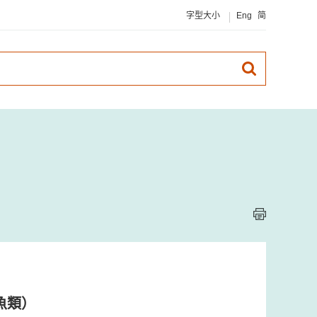
字型大小
Eng
简
魚類）