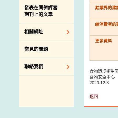
屠房及肉類檢驗
食物中的碘
資訊平台
發表在同儕評審
給業界的建
期刊上的文章
下載
公開比賽
給消費者的
相關網址
更多資料
相關政府部門／機
常見的問題
構
相關網站
聯絡我們
食物環境衞生
食物安全中心
查詢、建議、要求
2020-12-8
和投訴
地址及電話
返回
政府電話簿
郵件貼上足夠郵資