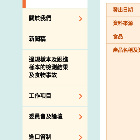
發出日期
關於我們
資料來源
組織結構
食品
新聞稿
理想與使命
產品名稱及
介紹短片
違規樣本及跟進
樣本的檢測結果
及食物事故
工作項目
降低膳食中的鈉和
委員會及論壇
糖
食物監測計劃
食物安全專家委員
進口管制