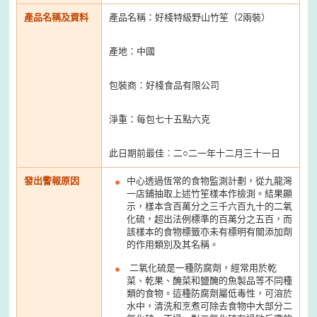
產品名稱及資料
產品名稱：好棧特級野山竹笙（2兩裝）
產地：中國
包裝商：好棧食品有限公司
淨重：每包七十五點六克
此日期前最佳︰二○二一年十二月三十一日
發出警報原因
中心透過恆常的食物監測計劃，從九龍灣
一店鋪抽取上述竹笙樣本作檢測。結果顯
示，樣本含百萬分之三千六百九十的二氧
化硫，超出法例標準的百萬分之五百，而
該樣本的食物標籤亦未有標明有關添加劑
的作用類別及其名稱。
二氧化硫是一種防腐劑，經常用於乾
菜、乾果、醃菜和鹽醃的魚製品等不同種
類的食物。這種防腐劑屬低毒性，可溶於
水中，清洗和烹煮可除去食物中大部分二