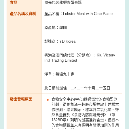
食品
預先包裝龍蝦肉蟹膏醬
產品名稱及資料
產品名稱︰Lobster Meat with Crab Paste
原產地：韓國
製造商：YD Korea
香港及澳門總代理（分銷商）：Kiu Victory
Int'l Trading Limited
淨重：每罐九十克
此日期前最佳︰二○二一年十月二十五日
發出警報原因
食物安全中心(中心)透過恆常的食物監測
計劃，從鰂魚涌一超級市場抽取上述樣本
作檢測，結果顯示，樣本含二氧化硫。雖
然含量低於《食物內防腐劑規例》（第
132BD章）列明的最高准許含量，但樣本
的食物標籤並未有標明有關添加劑的作用