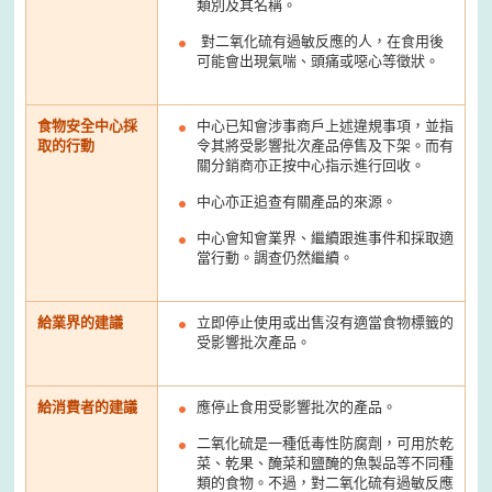
類別及其名稱。
對二氧化硫有過敏反應的人，在食用後
可能會出現氣喘、頭痛或噁心等徵狀。
食物安全中心採
中心已知會涉事商戶上述違規事項，並指
取的行動
令其將受影響批次產品停售及下架。而有
關分銷商亦正按中心指示進行回收。
中心亦正追查有關產品的來源。
中心會知會業界、繼續跟進事件和採取適
當行動。調查仍然繼續。
給業界的建議
立即停止使用或出售沒有適當食物標籤的
受影響批次產品。
給消費者的建議
應停止食用受影響批次的產品。
二氧化硫是一種低毒性防腐劑，可用於乾
菜、乾果、醃菜和鹽醃的魚製品等不同種
類的食物。不過，對二氧化硫有過敏反應