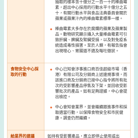
抽取的樣本含十億分之一百一十的棒曲霉
素，超出中心採用的行動水平十億分之五
十，有關行動水平與食品法典委員會關於
蘋果或蘋果汁內的棒曲霉素標準一樣。
棒曲霉素大多存在於腐爛的蘋果及蘋果製
品。動物研究顯示攝入大量棒曲霉素可引
致肝臟、脾臟及腎臟受損，以及對免疫系
統造成毒性損害。至於人類，有報告指會
出現噁心、胃腸道不適及嘔吐徵狀。
食物安全中心採
中心已知會涉事進口商百佳超級市場（香
取的行動
港）有限公司及分銷商上述違規事項，而
該進口商及分銷商已按中心指令將所有批
次的受影響產品停售及下架，並回收受影
響批次的產品。如有足夠證據，中心會提
出檢控。
中心會知會業界，並會繼續跟進事件和採
取適當行動，以保障食物安全和市民健
康。調查仍然繼續。
給業界的建議
如持有受影響產品，應立即停止使用或出