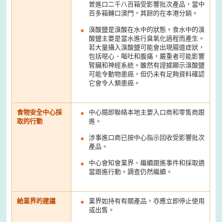
曾進口二千八百箱受影響批次產品，當中
百多箱轉口澳門，其餘的在本港分銷。
溴酸鹽是溴酸在水中的狀態。食水中的溴
酸鹽主要是當水進行臭氧化過程而產生。
若大量攝入溴酸鹽可能會出現腸道症狀，
包括噁心、嘔吐和腹痛，嚴重者可能影響
腎臟和神經系統。雖然有證據顯示溴酸鹽
可能令動物患癌，但仍未有足夠資料確認
它會令人類患癌。
食物安全中心採
中心隨即聯絡本地主要入口商和零售商跟
取的行動
進。
涉事進口商已按中心指示回收受影響批次
產品。
中心會知會業界、繼續跟進事件和採取適
當跟進行動。調查仍然繼續。
給業界的建議
業界如持有有關產品，亦應立即停止使用
或出售。