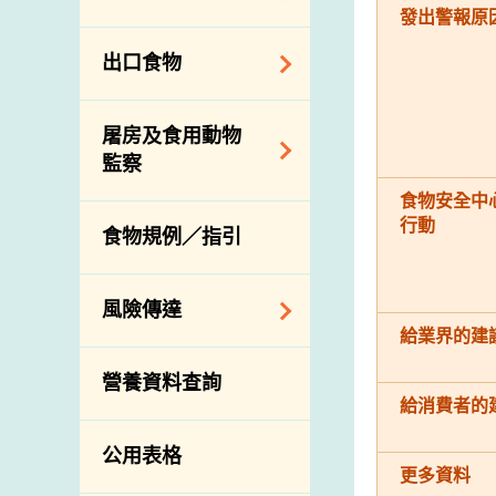
會
食物安全重點控制
發出警報原
系統
業界諮詢論壇
食物進口商和食物
出口食物
基因改造食物
分銷商登記制度
消費者聯繫小組
食物標籤上的營養
視察內地農場及聯
出口驗證
屠房及食用動物
資料
絡內地有關當局
出口食物往內地
監察
食物安全之風險評
進口食物管制
出口商及業界的消
食物安全中
估
活生食用動物的進
規管農業化學物及
息
行動
食物規例／指引
食物事故應變及管
口檢驗
獸醫藥物在食用動
理
物上的使用
獸醫公共衞生資訊
食物消費量調查
風險傳達
屠房及疾病監測
給業界的建
總膳食研究
宰前檢驗
主題項目
營養資料查詢
有機食物
宰後檢驗
警報系統
給消費者的
高風險食物
豬隻流感病毒監測
項目及活動
公用表格
結果
抗菌素耐藥性
更多資料
傳達資源