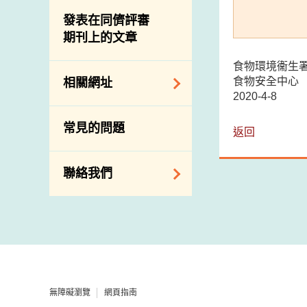
屠房及肉類檢驗
食物中的碘
資訊平台
發表在同儕評審
期刊上的文章
下載
公開比賽
食物環境衞生
食物安全中心
相關網址
2020-4-8
相關政府部門／機
常見的問題
返回
構
相關網站
聯絡我們
查詢、建議、要求
和投訴
地址及電話
政府電話簿
無障礙瀏覽
網頁指南
郵件貼上足夠郵資