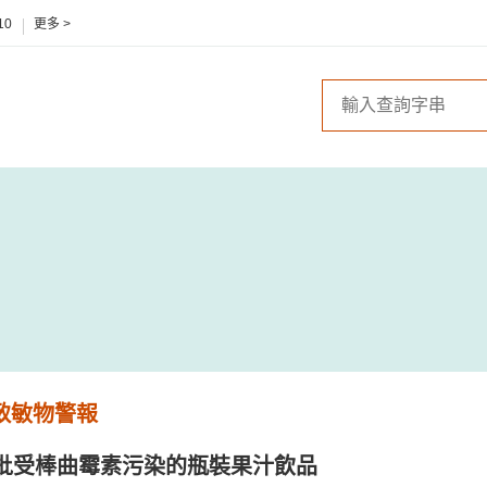
10
更多 >
 致敏物警報
批受棒曲霉素污染的瓶裝果汁飲品