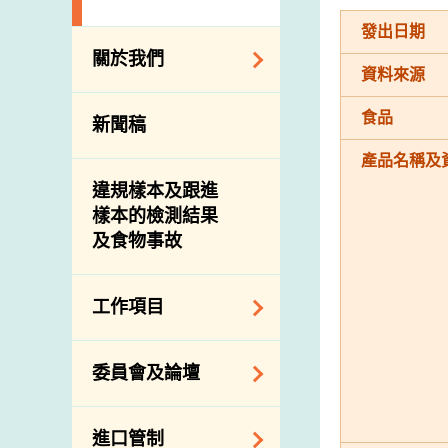
發出日期
關於我們
資料來源
組織結構
食品
新聞稿
理想與使命
產品名稱及
介紹短片
違規樣本及跟進
樣本的檢測結果
及食物事故
工作項目
降低膳食中的鈉和
委員會及論壇
糖
食物監測計劃
食物安全專家委員
進口管制