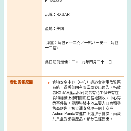
Pineapple
品牌：RXBAR
產地：美國
淨重：每包五十二克／一點八三安士（每盒
十二包)
此日期前最佳：二○一九年四月二十一日
發出警報原因
食物安全中心（中心）透過食物事故監察
系統，得悉美國有關當局發出通告，指數
款RXBAR產品因可能含有花生但未有在
食物標籤上標明而正在當地回收。中心得
悉事件後，隨即聯絡本地主要入口商和零
售商跟進。初步調查發現一網上商戶
Action Panda曾進口上述涉事批次、兩款
共八盒受影響產品，部分已經售出。