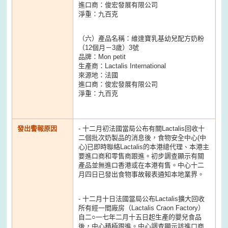
進口商：俊宏發展有限公司
淨重：九百克
（六）產品名稱：維達寶乳基幼兒配方奶粉
（12個月－3歲）3號
品牌：Mon petit
生產商：Lactalis International
來源地：法國
進口商：俊宏發展有限公司
淨重：九百克
發出警報原因
- 十二月初法國當局公布有關Lactalis回收十
二個批次奶製品的消息後，食物安全中心(中
心)已即時聯絡Lactalis的本港總代理、本港主
要進口商和零售商跟進。初步調查顯示有關
產品並無進口香港或在本港有售。中心十二
月四日已發出食物事故報表通知本地業界。
- 十二月十日法國當局公布Lactalis擴大回收
所有經一間廠房（Lactalis Craon Factory）
自二○一七年二月十五日起生產的嬰兒食品
後，中心積極跟進。中心調查顯示該進口商