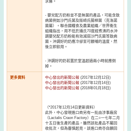
求醫。
- 嬰兒配方奶粉並不是無菌的產品，可能含致
病菌例如沙門氏菌及阪崎氏腸桿菌（克洛諾
菌屬）。聯合國糧食及農業組織／世界衞生
組織指出，用不低於攝氏70度經煮沸的水沖
調嬰兒配方奶粉能有效減弱沙門氏菌等致病
菌。沖調好的奶應冷卻至可餵哺的溫度，然
後立即飲用。
- 沖調好的奶若置於室溫超過兩小時就應倒
掉。
更多資料
中心發出的新聞公報
(2017年12月12日)
中心發出的新聞公報
(2017年12月14日)
中心發出的新聞公報
(2018年01月18日)
（*2017年12月14日更新資料）
此外，中心發現進口商另有一批由涉事廠房
（Lactalis Craon Factory）在二○一七年二月
十五日後生產的產品，雖然該批產品不屬回
收批次，但為審慎起見，該進口商亦自願回