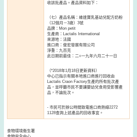
收該批產品。產品資料如下：
（七）產品名稱：維達寶乳基幼兒配方奶粉
（12個月－3歲）3號
品牌：Mon petit
生產商：Lactalis International
來源地：法國
進口商：俊宏發展有限公司
淨重：九百克
此日期前最佳：二○一九年六月二十一日
（*2018年1月18日更新資料）
中心已指示有關本地進口商進行回收由
Lactalis Craon Factory生產的所有批次產
品，並呼籲市民不要讓嬰幼兒食用受影響產
品，不論批次。
- 市民可於辦公時間致電進口商熱線2272
1128查詢上述產品的回收事宜。
食物環境衞生署
食物安全中心