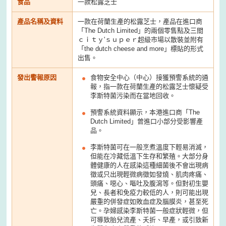
食品
一款松露芝士
產品名稱及資料
一款在荷蘭生產的松露芝士，產品在進口商
「The Dutch Limited」的兩個零售點及三間
ｃｉｔｙ'ｓｕｐｅｒ超級市場以散裝並附有
「the dutch cheese and more」標貼的形式
出售。
發出警報原因
食物安全中心（中心）接獲預警系統的通
報，指一款在荷蘭生產的松露芝士懷疑受
李斯特菌污染而在當地回收。
預警系統資料顯示，本港進口商「The
Dutch Limited」曾進口小部分受影響產
品。
李斯特菌可在一般烹煮溫度下輕易消滅，
但能在冷藏低溫下生存和繁殖。大部分身
體健康的人在感染這種細菌後不會出現病
徵或只出現輕微病徵如發燒、肌肉疼痛、
頭痛、噁心、嘔吐及腹瀉等。但對初生嬰
兒、長者和免疫力較低的人，則可能出現
嚴重的併發症如敗血症及腦膜炎，甚至死
亡。孕婦感染李斯特菌一般症狀輕微，但
可導致胎兒流產、夭折、早產，或引致新