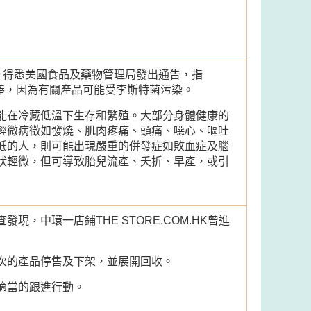
，得悉美國食品及藥物管理局發出通告，指
收五款蛋白質棒，因為有關產品可能受李斯特菌污染。
能在冷藏低溫下生存和繁殖。大部分身體健康的
輕微病徵如發燒、肌肉疼痛、頭痛、噁心、嘔吐
低的人，則可能出現嚴重的併發症如敗血症及腦
狀輕微，但可導致胎兒流產、夭折、早產，或引
，中環一店鋪THE STORE.COM.HK曾進
次的產品停售及下架，並展開回收。
適當的跟進行動。