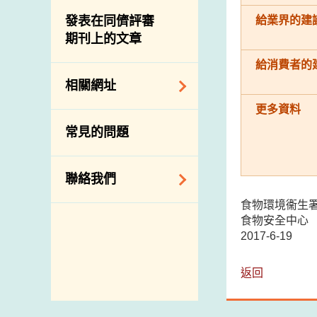
屠房及肉類檢驗
食物中的碘
資訊平台
給業界的建
發表在同儕評審
期刊上的文章
下載
公開比賽
給消費者的
相關網址
更多資料
相關政府部門／機
常見的問題
構
相關網站
聯絡我們
食物環境衞生
查詢、建議、要求
食物安全中心
和投訴
2017-6-19
地址及電話
返回
政府電話簿
郵件貼上足夠郵資