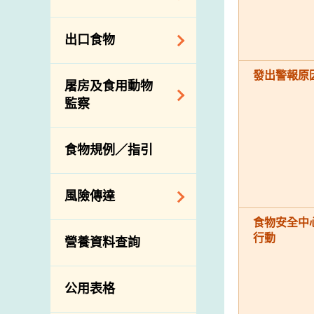
會
食物安全重點控制
系統
業界諮詢論壇
食物進口商和食物
出口食物
基因改造食物
分銷商登記制度
消費者聯繫小組
食物標籤上的營養
視察內地農場及聯
出口驗證
發出警報原
屠房及食用動物
資料
絡內地有關當局
出口食物往內地
監察
食物安全之風險評
進口食物管制
出口商及業界的消
估
活生食用動物的進
規管農業化學物及
息
食物規例／指引
食物事故應變及管
口檢驗
獸醫藥物在食用動
理
物上的使用
獸醫公共衞生資訊
食物消費量調查
風險傳達
屠房及疾病監測
總膳食研究
宰前檢驗
食物安全中
主題項目
行動
營養資料查詢
有機食物
宰後檢驗
警報系統
高風險食物
豬隻流感病毒監測
項目及活動
公用表格
結果
抗菌素耐藥性
傳達資源