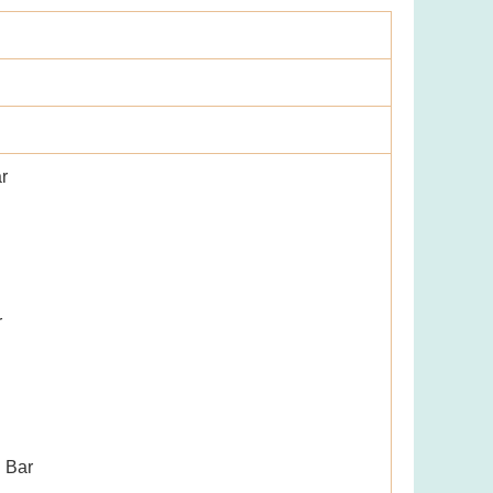
r
r
 Bar