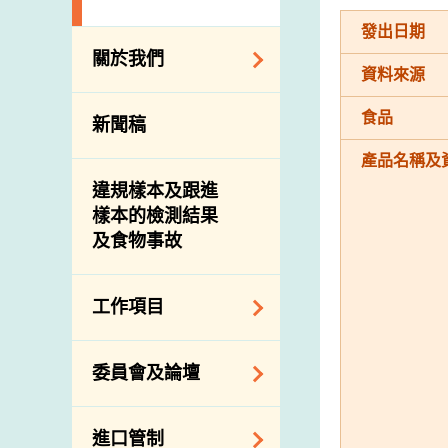
發出日期
關於我們
資料來源
組織結構
食品
新聞稿
理想與使命
產品名稱及
介紹短片
違規樣本及跟進
樣本的檢測結果
及食物事故
工作項目
降低膳食中的鈉和
委員會及論壇
糖
食物監測計劃
食物安全專家委員
進口管制