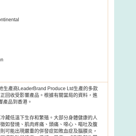
inental
un
eaderBrand Produce Ltd生產的多款
商正回收受影響產品。根據有關當局的資料，進
款受影響產品到香港。
在冷藏低溫下生存和繁殖。大部分身體健康的人
病徵如發燒、肌肉疼痛、頭痛、噁心、嘔吐及腹
，則可能出現嚴重的併發症如敗血症及腦膜炎，