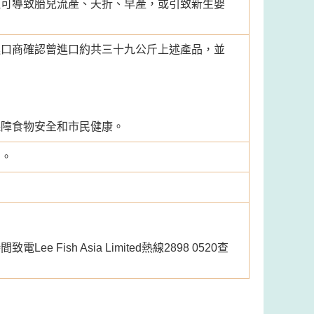
但可導致胎兒流產、夭折、早產，或引致新生嬰
進口商確認曾進口約共三十九公斤上述產品，並
保障食物安全和市民健康。
用。
Fish Asia Limited熱線2898 0520查