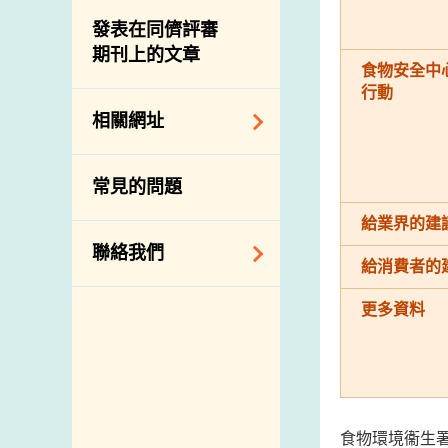
屠房及肉類檢驗
食物中的碘
資訊平台
發表在同儕評審
期刊上的文章
下載
食物安全中
公開比賽
行動
相關網址
相關政府部門／機
常見的問題
構
給業界的建
相關網站
聯絡我們
給消費者的
查詢、建議、要求
更多資料
和投訴
地址及電話
政府電話簿
郵件貼上足夠郵資
食物環境衞生