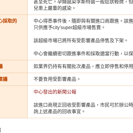
甚至死亡。孕婦感染李斯特菌一般症狀輕微，
兒患上嚴重的感染。
心採取的
中心得悉事件後，隨即與有關進口商跟進。該
只供應予city'super超級市場售賣。
該超級市場已將所有受影響產品停售及下架。
中心會繼續密切跟進事件和採取適當行動，以
議
如業界仍持有有關批次產品，應立即停售和停
建議
不要食用受影響產品。
中心發出的新聞公報
該進口商現正回收受影響產品，市民可於辦公時間致電Lee 
詢上述產品的回收事宜。
署