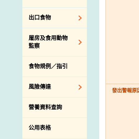
會
食物安全重點控制
系統
業界諮詢論壇
食物進口商和食物
出口食物
基因改造食物
分銷商登記制度
消費者聯繫小組
食物標籤上的營養
視察內地農場及聯
出口驗證
屠房及食用動物
資料
絡內地有關當局
出口食物往內地
監察
食物安全之風險評
進口食物管制
出口商及業界的消
估
活生食用動物的進
規管農業化學物及
息
食物規例／指引
食物事故應變及管
口檢驗
獸醫藥物在食用動
理
物上的使用
獸醫公共衞生資訊
食物消費量調查
風險傳達
屠房及疾病監測
發出警報原
總膳食研究
宰前檢驗
主題項目
營養資料查詢
有機食物
宰後檢驗
警報系統
高風險食物
豬隻流感病毒監測
項目及活動
公用表格
結果
抗菌素耐藥性
傳達資源