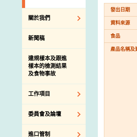
發出日期
關於我們
資料來源
組織結構
食品
新聞稿
理想與使命
產品名稱及
介紹短片
違規樣本及跟進
樣本的檢測結果
及食物事故
工作項目
降低膳食中的鈉和
委員會及論壇
糖
食物監測計劃
食物安全專家委員
進口管制