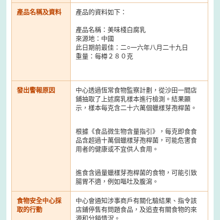
產品名稱及資料
產品的資料如下：
產品名稱：美味棧白腐乳
來源地：中國
此日期前最佳：二○一六年八月二十九日
重量：每樽２８０克
發出警報原因
中心透過恆常食物監察計劃，從沙田一間店
鋪抽取了上述腐乳樣本進行檢測。結果顯
示，樣本每克含二十六萬個蠟樣芽孢桿菌。
根據《食品微生物含量指引》，每克即食食
品含超過十萬個蠟樣芽孢桿菌，可能危害食
用者的健康或不宜供人食用。
進食含過量蠟樣芽孢桿菌的食物，可能引致
腸胃不適，例如嘔吐及腹瀉。
食物安全中心採
中心會通知涉事商戶有關化驗結果、指令該
取的行動
店鋪停售有問題食品，及追查有關食物的來
源和分銷情況。