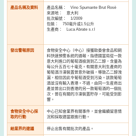
產品名稱及資料
產品名稱： Vino Spumante Brut Rosè
來源地： 意大利
批次編號： 1/2009
包裝： 750毫升或1.5公升
生產商： Luca Abrate s.r.l
發出警報原因
食物安全中心（中心）接獲歐委會食品和飼
料快速預警系統的通報，指德國當局從一款
意大利進口的葡萄酒檢測到乙二醇，含量為
每公升五百七十毫克。有關意大利生產商的
葡萄酒冷凍裝置曾意外破損，導致乙二醇洩
漏，相信因此令葡萄酒受到污染。該款葡萄
酒並沒有輸入香港。不過，由同一生産商出
產並曾出口到香港的另一款葡萄酒的一個批
次，曾在有關的冷凍裝置貯存，可能受到影
響。
食物安全中心採
中心已知會業界有關事件，並會繼續留意情
取的行動
況和採取適當跟進行動。
給業界的建議
停止出售有關批次的產品。