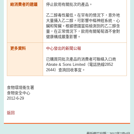
給消費者的建議
停止飲用有關批次的產品。
乙二醇毒性屬低。在罕有的情況下，意外地
大量攝入乙二醇，可影響中樞神經系統、心
臟和腎臟。根據德國當局檢測到的乙二醇含
量，在正常情況下，飲用有關葡萄酒不會對
健康構成嚴重影響。
更多資料
中心發出的新聞公報
已購買同批次產品的消費者可聯絡入口商
Abrate & Sons Limited（電話熱線2852
2644）查詢回收事宜。
食物環境衞生署
食物安全中心
2012-6-29
返回
最近修訂日期：2017年7月4日