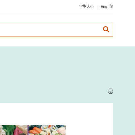
字型大小
Eng
简