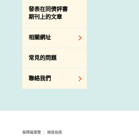
屠房及肉類檢驗
食物中的碘
資訊平台
發表在同儕評審
期刊上的文章
下載
公開比賽
相關網址
相關政府部門／機
常見的問題
構
相關網站
聯絡我們
查詢、建議、要求
和投訴
地址及電話
政府電話簿
無障礙瀏覽
網頁指南
郵件貼上足夠郵資