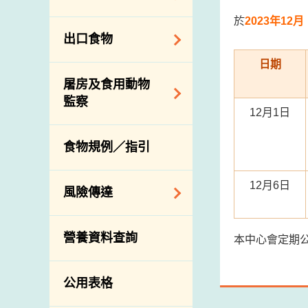
會
食物安全重點控制
系統
於
2023年12月
業界諮詢論壇
食物進口商和食物
出口食物
基因改造食物
分銷商登記制度
消費者聯繫小組
日期
食物標籤上的營養
視察內地農場及聯
出口驗證
屠房及食用動物
資料
絡內地有關當局
出口食物往內地
監察
食物安全之風險評
進口食物管制
12月1日
出口商及業界的消
估
活生食用動物的進
規管農業化學物及
息
食物規例／指引
食物事故應變及管
口檢驗
獸醫藥物在食用動
理
物上的使用
獸醫公共衞生資訊
12月6日
食物消費量調查
風險傳達
屠房及疾病監測
總膳食研究
宰前檢驗
主題項目
營養資料查詢
有機食物
本中心會定期公
宰後檢驗
警報系統
高風險食物
豬隻流感病毒監測
項目及活動
公用表格
結果
抗菌素耐藥性
傳達資源