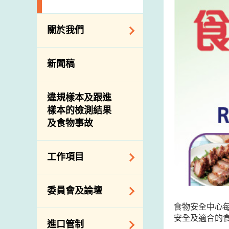
關於我們
組織結構
新聞稿
理想與使命
介紹短片
違規樣本及跟進
樣本的檢測結果
及食物事故
工作項目
降低膳食中的鈉和
委員會及論壇
糖
食物安全中心
食物監測計劃
食物安全專家委員
安全及適合的
進口管制