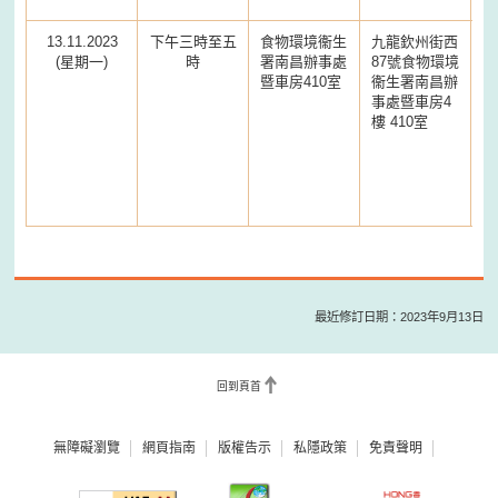
13.11.2023
下午三時至五
食物環境衞生
九龍欽州街西
(星期一)
時
署南昌辦事處
87號食物環境
暨車房410室
衞生署南昌辦
事處暨車房4
樓 410室
最近修訂日期：2023年9月13日
回到頁首
無障礙瀏覽
網頁指南
版權告示
私隱政策
免責聲明