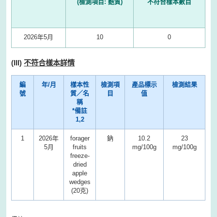
(檢測項目: 麩質)
不符合樣本數目
2026年5月
10
0
(III)
不符合樣本詳情
編
年/月
樣本性
檢測項
產品標示
檢測結果
號
質／名
目
值
稱
*備註
1,2
1
2026年
forager
鈉
10.2
23
5月
fruits
mg/100g
mg/100g
freeze-
dried
apple
wedges
(20克)