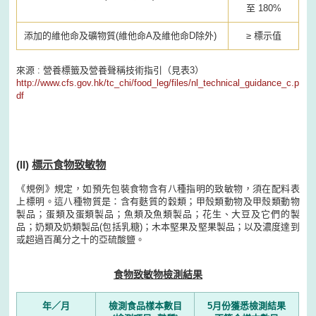
至 180%
添加的維他命及礦物質(維他命A及維他命D除外)
≥ 標示值
來源 : 營養標籤及營養聲稱技術指引（見表3）
http://www.cfs.gov.hk/tc_chi/food_leg/files/nl_technical_guidance_c.p
df
(II)
標示食物致敏物
《規例》規定，如預先包裝食物含有八種指明的致敏物，須在配料表
上標明。這八種物質是：含有麩質的穀類；甲殼類動物及甲殼類動物
製品；蛋類及蛋類製品；魚類及魚類製品；花生、大豆及它們的製
品；奶類及奶類製品(包括乳糖)；木本堅果及堅果製品；以及濃度達到
或超過百萬分之十的亞硫酸鹽。
食物致敏物檢測結果
年／月
檢測食品樣本數目
5月份獲悉檢測結果