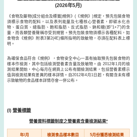
(2026年5月)
《食物及藥物(成分組合及標籤)規例》(《規例》)規定，預先包裝食物
須標示食物的配料，以及表列能量及七種核心營養素，即碳水化合
物、蛋白質、總脂肪、飽和脂肪、反式脂肪、鈉和糖(即“1+7”)的含
量，而各類營養聲稱亦受到規管。預先包裝食物須標示各種配料，如
食物含《規例》附表3第2(4E)條所指明的致敏物，亦須在配料表上標
明。
為確保食品符合《規例》，食物安全中心一直有抽取預先包裝食物的
樣本作檢測，其中包括檢測營養素含量及致敏物。由 2012年1月的檢
測結果開始，中心每月在網頁上公布有關檢測結果，包括營養素標示
值與檢測結果有差異的樣本詳情。自2012年4月1日起，有關含未有標
示致敏物的食品樣本詳情亦會一併公布。
(I)
營養標籤
營養資料標籤制度之營養素含量檢測結果*
年/月
檢測食品樣本數目
5月份獲悉檢測結果