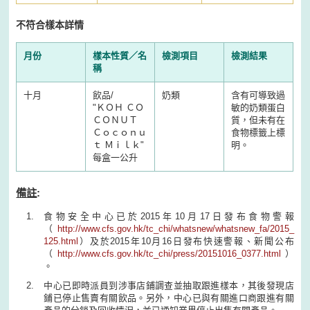
不符合樣本詳情
月份
樣本性質／名
檢測項目
檢測結果
稱
十月
飲品/
奶類
含有可導致過
"
ＫＯＨ ＣＯ
敏的奶類蛋白
ＣＯＮＵＴ
質，但未有在
Ｃｏｃｏｎｕ
食物標籤上標
ｔ Ｍｉｌｋ
"
明。
每盒一公升
備註
:
食物安全中心已於2015年10月17日發布食物警報
（
http://www.cfs.gov.hk/tc_chi/whatsnew/whatsnew_fa/2015_
125.html
）
及於2015年10月16日發布快速警報、新聞公布
（
http://www.cfs.gov.hk/tc_chi/press/20151016_0377.html
）
。
中心已即時派員到涉事店鋪調查並抽取跟進樣本，其後發現店
鋪已停止售賣有關飲品。另外，中心已與有關進口商跟進有關