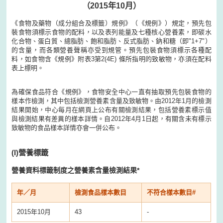
（2015年10月）
《食物及藥物（成分組合及標籤）規例》（《規例》）規定，預先包
裝食物須標示食物的配料，以及表列能量及七種核心營養素，即碳水
化合物、蛋白質、總脂肪、飽和脂肪、反式脂肪、鈉和糖（即"1+7"）
的含量，而各類營養聲稱亦受到規管。預先包裝食物須標示各種配
料，如食物含《規例》附表3第2(4E) 條所指明的致敏物，亦須在配料
表上標明。
為確保食品符合《規例》，食物安全中心一直有抽取預先包裝食物的
樣本作檢測，其中包括檢測營養素含量及致敏物。由2012年1月的檢測
結果開始，中心每月在網頁上公布有關檢測結果，包括營養素標示值
與檢測結果有差異的樣本詳情。自2012年4月1日起，有關含未有標示
致敏物的食品樣本詳情亦會一併公布。
(I)
營養標籤
營養資料標籤制度之營養素含量檢測結果*
年／月
檢測食品樣本數目
不符合樣本數目#
2015年10月
43
-