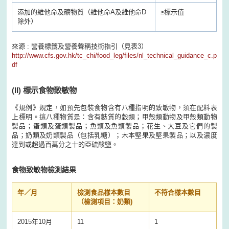
添加的維他命及礦物質（維他命A及維他命D
≥
標示值
除外）
來源 : 營養標籤及營養聲稱技術指引（見表3）
http://www.cfs.gov.hk/tc_chi/food_leg/files/nl_technical_guidance_c.p
df
(II)
標示食物致敏物
《規例》規定，如預先包裝食物含有八種指明的致敏物，須在配料表
上標明。這八種物質是：含有麩質的穀類；甲殼類動物及甲殼類動物
製品；蛋類及蛋類製品；魚類及魚類製品；花生、大豆及它們的製
品；奶類及奶類製品（包括乳糖）；木本堅果及堅果製品；以及濃度
達到或超過百萬分之十的亞硫酸鹽。
食物致敏物檢測結果
年／月
檢測食品樣本數目
不符合樣本數目
（檢測項目：奶類)
2015年10月
11
1