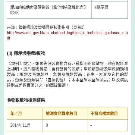
添加的維他命及礦物質（維他命A及維他命D
≥
標示值
除外）
來源 : 營養標籤及營養聲稱技術指引（見表3）
http://www.cfs.gov.hk/tc_chi/food_leg/files/nl_technical_guidance_c.p
df
(II)
標示食物致敏物
《規例》規定，如預先包裝食物含有八種指明的致敏物，須在配料表
上標明。這八種物質是：含有麩質的穀類；甲殼類動物及甲殼類動物
製品；蛋類及蛋類製品；魚類及魚類製品；花生、大豆及它們的製
品；奶類及奶類製品（包括乳糖）；木本堅果及堅果製品；以及濃度
達到或超過百萬分之十的亞硫酸鹽。
食物致敏物檢測結果
年／月
檢測食品樣本數目
不符合樣本數目
2014年11月
0
-