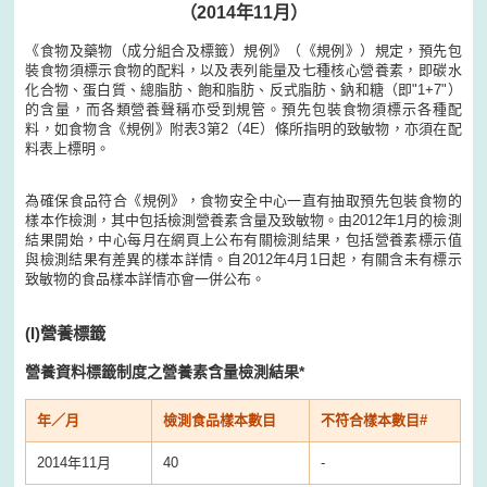
（2014年11月）
《食物及藥物（成分組合及標籤）規例》（《規例》）規定，預先包
裝食物須標示食物的配料，以及表列能量及七種核心營養素，即碳水
化合物、蛋白質、總脂肪、飽和脂肪、反式脂肪、鈉和糖（即"1+7"）
的含量，而各類營養聲稱亦受到規管。預先包裝食物須標示各種配
料，如食物含《規例》附表3第2（4E）條所指明的致敏物，亦須在配
料表上標明。
為確保食品符合《規例》，食物安全中心一直有抽取預先包裝食物的
樣本作檢測，其中包括檢測營養素含量及致敏物。由2012年1月的檢測
結果開始，中心每月在網頁上公布有關檢測結果，包括營養素標示值
與檢測結果有差異的樣本詳情。自2012年4月1日起，有關含未有標示
致敏物的食品樣本詳情亦會一併公布。
(I)
營養標籤
營養資料標籤制度之營養素含量檢測結果*
年／月
檢測食品樣本數目
不符合樣本數目#
2014年11月
40
-