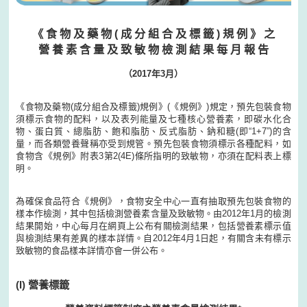
《 食 物 及 藥 物 ( 成 分 組 合 及 標 籤 ) 規 例 》 之
營 養 素 含 量 及 致 敏 物 檢 測 結 果 每 月 報 告
（2017年3月）
《食物及藥物(成分組合及標籤)規例》(《規例》)規定，預先包裝食物
須標示食物的配料，以及表列能量及七種核心營養素，即碳水化合
物、蛋白質、總脂肪、飽和脂肪、反式脂肪、鈉和糖(即“1+7”)的含
量，而各類營養聲稱亦受到規管。預先包裝食物須標示各種配料，如
食物含《規例》附表3第2(4E)條所指明的致敏物，亦須在配料表上標
明。
為確保食品符合《規例》，食物安全中心一直有抽取預先包裝食物的
樣本作檢測，其中包括檢測營養素含量及致敏物。由2012年1月的檢測
結果開始，中心每月在網頁上公布有關檢測結果，包括營養素標示值
與檢測結果有差異的樣本詳情。自2012年4月1日起，有關含未有標示
致敏物的食品樣本詳情亦會一併公布。
(I) 營養標籤