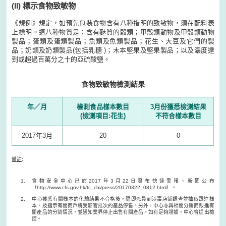
(II) 標示食物致敏物
《規例》規定，如預先包裝食物含有八種指明的致敏物，須在配料表
上標明。這八種物質是：含有麩質的穀類；甲殼類動物及甲殼類動物
製品；蛋類及蛋類製品；魚類及魚類製品；花生、大豆及它們的製
品；奶類及奶類製品(包括乳糖 )；木本堅果及堅果製品；以及濃度達
到或超過百萬分之十的亞硫酸鹽。
食物致敏物檢測結果
年／月
檢測食品樣本數目
3月份獲悉檢測結果
(檢測項目:花生)
不符合樣本數目
2017年3月
20
0
備註
:
食物安全中心已於2017年3月22日發布快速警報、新聞公布
（http://www.cfs.gov.hk/tc_chi/press/20170322_0812.html）。
中心獲悉有關樣本的化驗結果不合格後，隨即派員到涉事店鋪調查並抽取跟進樣
本，及指示有關商戶將受影響批次的產品停售。另外，中心亦與相關分銷商跟進有
關產品的分銷情況，並通知業界停止出售有關產品。如有足夠證據，中心會提出檢
控。