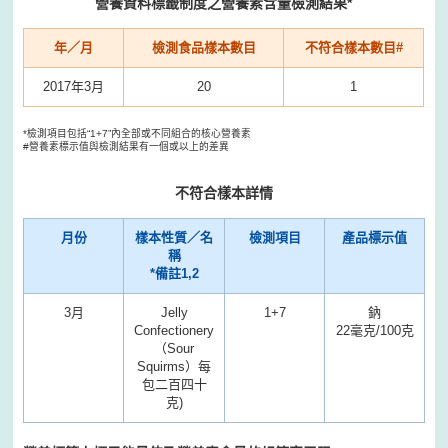
營養資料標籤制度之營養素含量檢測結果*
年／月
檢測食品樣本數目
不符合樣本數目#
2017年3月
20
1
*檢測項目包括“1+7”內全部或不同組合的核心營養素
#營養素標示值與檢測結果有一個或以上的差異
不符合樣本詳情
月份
樣本性質／名
檢測項目
產品標示值
稱
*備註1,2
3月
Jelly
1+7
鈉
Confectionery
22毫克/100克
3
（Sour
Squirms）每
包二百四十
克)