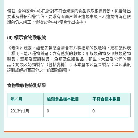
備註: 食物安全中心已針對不符合規定的食品採取跟進行動，包括發出
要求解釋信和警告信，要求有關商户糾正違規事項。若違規情況在限
期內仍未糾正，食物安全中心便會作出檢控。
(II)
標示食物致敏物
《規例》規定，如預先包裝食物含有八種指明的致敏物，須在配料表
上標明。這八種物質是：含有麩質的穀類；甲殼類動物及甲殼類動物
製品；蛋類及蛋類製品；魚類及魚類製品；花生、大豆及它們的製
品；奶類及奶類製品（包括乳糖）；木本堅果及堅果製品；以及濃度
達到或超過百萬分之十的亞硫酸鹽。
食物致敏物檢測結果
年／月
檢測食品樣本數目
不符合樣本數目
2013年1月
0
0