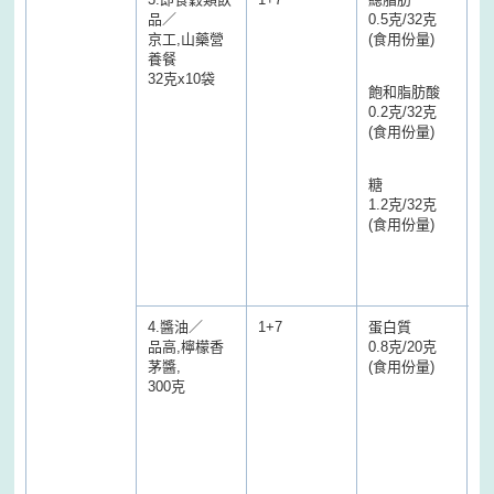
品／
0.5克/32克
9
京工,山藥營
(食用份量)
養餐
飽
32克x10袋
飽和脂肪酸
6
0.2克/32克
(食用份量)
糖
5
糖
(
1.2克/32克
質
(食用份量)
酸
物
值
一
4.醬油／
1+7
蛋白質
蛋
品高,檸檬香
0.8克/20克
2
茅醬,
(食用份量)
(
300克
肪
酸
酸
物
標
結