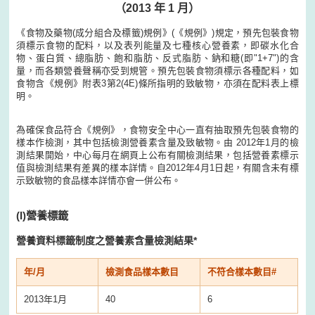
（2013 年 1 月）
《食物及藥物(成分組合及標籤)規例》(《規例》)規定，預先包裝食物
須標示食物的配料，以及表列能量及七種核心營養素，即碳水化合
物、蛋白質、總脂肪、飽和脂肪、反式脂肪、鈉和糖(即"1+7")的含
量，而各類營養聲稱亦受到規管。預先包裝食物須標示各種配料，如
食物含《規例》附表3第2(4E)條所指明的致敏物，亦須在配料表上標
明。
為確保食品符合《規例》，食物安全中心一直有抽取預先包裝食物的
樣本作檢測，其中包括檢測營養素含量及致敏物。由 2012年1月的檢
測結果開始，中心每月在網頁上公布有關檢測結果，包括營養素標示
值與檢測結果有差異的樣本詳情。自2012年4月1日起，有關含未有標
示致敏物的食品樣本詳情亦會一併公布。
(I)
營養標籤
營養資料標籤制度之營養素含量檢測結果*
年/月
檢測食品樣本數目
不符合樣本數目#
2013年1月
40
6