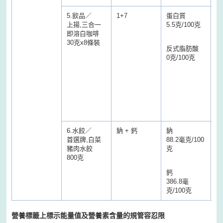
5.飲品／
1+7
蛋白質
蛋
上揚,三合一
5.5克/100克
3
即溶白咖啡
30克x8條裝
反式脂肪酸
反
0克/100克
0
(
肪
酸
物
標
結
6.水餃／
鈉 + 鈣
鈉
鈉
首選牌,白菜
88.2毫克/100
5
豬肉水餃
克
克
800克
鈣
鈣
386.8毫
1
克/100克
營養標籤上標示能量值及營養素含量的規管容忍限