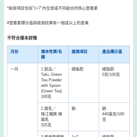
*檢測項目包括"1+7"內全部或不同組合的核心營養素
#營養素標示值與檢測結果有一個或以上的差異
不符合樣本詳情
月份
樣本性質/名
檢測項目
產品標示值
檢
稱
一月
1.飲品／
總脂肪
總脂肪
總
Tafu, Green
0克/100克
5
Tea Powder
with Spoon
(Green Tea)
100克
2.腐乳／
鈉
鈉
鈉
珠江橋牌,辣
440毫克/100
2
腐乳
克
克
325克
3.即食穀類飲
1+7
總脂肪
總