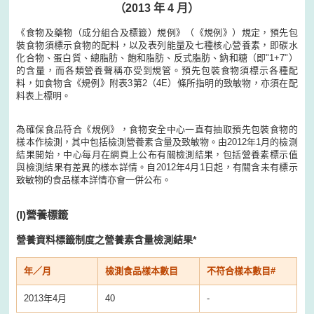
（2013 年 4 月）
《食物及藥物（成分組合及標籤）規例》（《規例》）規定，預先包
裝食物須標示食物的配料，以及表列能量及七種核心營養素，即碳水
化合物、蛋白質、總脂肪、飽和脂肪、反式脂肪、鈉和糖（即"1+7"）
的含量，而各類營養聲稱亦受到規管。預先包裝食物須標示各種配
料，如食物含《規例》附表3第2（4E）條所指明的致敏物，亦須在配
料表上標明。
為確保食品符合《規例》，食物安全中心一直有抽取預先包裝食物的
樣本作檢測，其中包括檢測營養素含量及致敏物。由2012年1月的檢測
結果開始，中心每月在網頁上公布有關檢測結果，包括營養素標示值
與檢測結果有差異的樣本詳情。自2012年4月1日起，有關含未有標示
致敏物的食品樣本詳情亦會一併公布。
(I)
營養標籤
營養資料標籤制度之營養素含量檢測結果*
年／月
檢測食品樣本數目
不符合樣本數目#
2013年4月
40
-