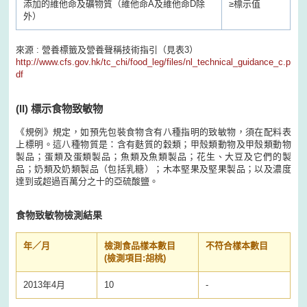
添加的維他命及礦物質（維他命A及維他命D除
≥
標示值
外）
來源 : 營養標籤及營養聲稱技術指引（見表3）
http://www.cfs.gov.hk/tc_chi/food_leg/files/nl_technical_guidance_c.p
df
(II)
標示食物致敏物
《規例》規定，如預先包裝食物含有八種指明的致敏物，須在配料表
上標明。這八種物質是：含有麩質的穀類；甲殼類動物及甲殼類動物
製品；蛋類及蛋類製品；魚類及魚類製品；花生、大豆及它們的製
品；奶類及奶類製品（包括乳糖）；木本堅果及堅果製品；以及濃度
達到或超過百萬分之十的亞硫酸鹽。
食物致敏物檢測結果
年／月
檢測食品樣本數目
不符合樣本數目
(檢測項目:胡桃)
2013年4月
10
-