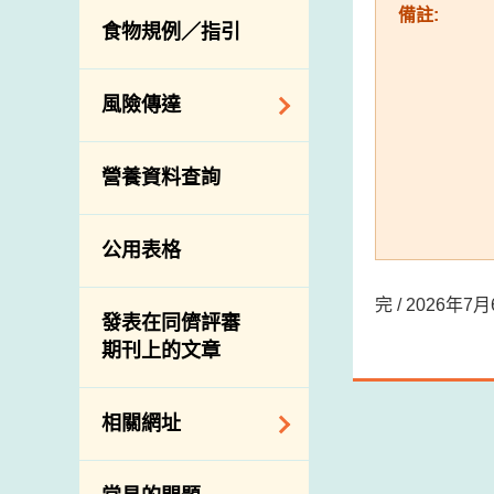
活生食用動物的進
規管農業化學物及
備註:
息
食物規例／指引
食物事故應變及管
口檢驗
獸醫藥物在食用動
理
物上的使用
獸醫公共衞生資訊
食物消費量調查
風險傳達
屠房及疾病監測
總膳食研究
宰前檢驗
主題項目
營養資料查詢
有機食物
宰後檢驗
警報系統
高風險食物
豬隻流感病毒監測
項目及活動
公用表格
結果
抗菌素耐藥性
傳達資源
屠房及肉類檢驗
食物中的碘
完 / 2026年
資訊平台
發表在同儕評審
期刊上的文章
下載
公開比賽
相關網址
相關政府部門／機