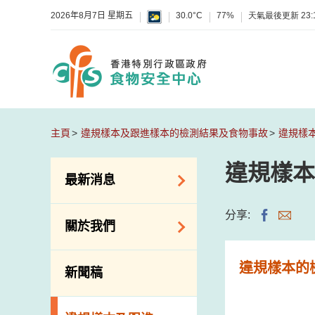
2026年8月7日 星期五
30.0°C
77%
天氣最後更新
23:
主頁
違規樣本及跟進樣本的檢測結果及食物事故
違規樣
違規樣本
最新消息
食物警報 / 致敏物
分享:
關於我們
警報
懷疑食物中毒個案
組織結構
違規樣本的
新聞稿
活動
理想與使命
新資訊
介紹短片