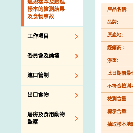
違規樣本及跟進
樣本的檢測結果
產品名稱:
及食物事故
品牌:
原產地:
工作項目
經銷商：
降低膳食中的鈉和
委員會及論壇
糖
淨重:
食物監測計劃
食物安全專家委員
此日期前最佳
進口管制
會
食物安全重點控制
不符合檢測
系統
業界諮詢論壇
食物進口商和食物
出口食物
基因改造食物
分銷商登記制度
消費者聯繫小組
檢測含量:
食物標籤上的營養
視察內地農場及聯
出口驗證
標示含量:
屠房及食用動物
資料
絡內地有關當局
出口食物往內地
監察
抽取樣本地點
食物安全之風險評
進口食物管制
出口商及業界的消
估