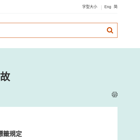
字型大小
Eng
简
故
標籤規定