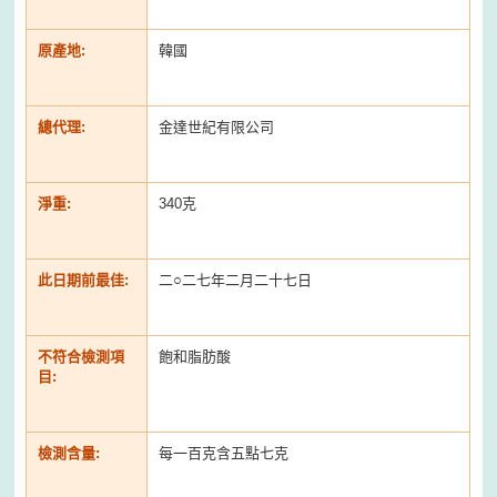
原產地:
韓國
總代理:
金達世紀有限公司
淨重:
340克
此日期前最佳:
二○二七年二月二十七日
不符合檢測項
飽和脂肪酸
目:
檢測含量:
每一百克含五點七克