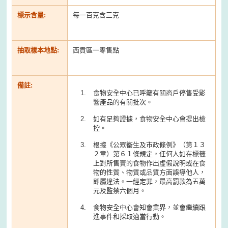
標示含量:
每一百克含三克
抽取樣本地點:
西貢區一零售點
備註:
食物安全中心已呼籲有關商戶停售受影
響產品的有關批次。
如有足夠證據，食物安全中心會提出檢
控。
根據《公眾衞生及市政條例》（第１３
２章）第６１條規定，任何人如在標籤
上對所售賣的食物作出虛假說明或在食
物的性質、物質或品質方面誤導他人，
即屬違法。一經定罪，最高罰款為五萬
元及監禁六個月。
食物安全中心會知會業界，並會繼續跟
進事件和採取適當行動。