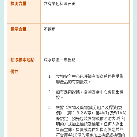
檢測含量:
含有染色料酒石黃
標示含量:
不適用
抽取樣本地點:
深水埗區一零售點
備註:
食物安全中心已呼籲有關商戶停售受影
響產品的有關批次。
如有足夠證據，食物安全中心會提出檢
控。
根據《食物及藥物(成分組合及標籤)規
例》（第１３２W章）第4A(1) 及5(1AA)
條規定，預先包裝食物須依照附表3所訂
明的方式加上標記及標籤。任何人為出
售而宣傳、售賣或為供出售而製造並無
符合第4A(1)條的規定加上標記或標籤的