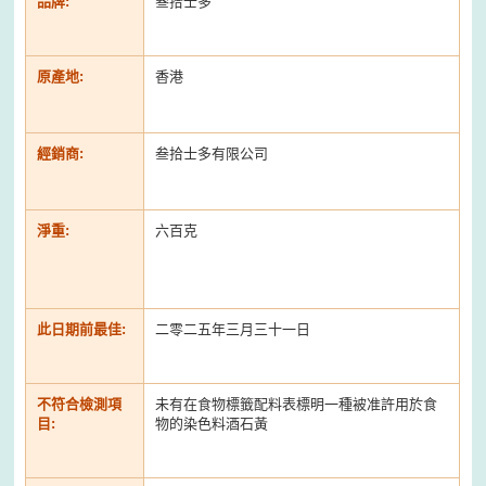
品牌:
叄拾士多
原產地:
香港
經銷商:
叁拾士多有限公司
淨重:
六百克
此日期前最佳:
二零二五年三月三十一日
不符合檢測項
未有在食物標籤配料表標明一種被准許用於食
目:
物的染色料酒石黃