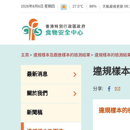
2026年8月6日 星期四
27.5°C
88%
天氣最後更新
06:
主頁
違規樣本及跟進樣本的檢測結果
違規樣本的檢測結
違規樣本
最新消息
食物警報 / 致敏物
分享:
關於我們
警報
懷疑食物中毒個案
組織結構
違規樣本的
新聞稿
活動
理想與使命
新資訊
介紹短片