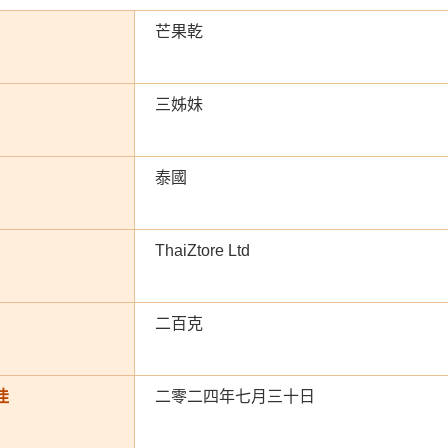
芒果乾
三姊妹
泰國
ThaiZtore Ltd
二百克
佳
二零二四年七月三十日