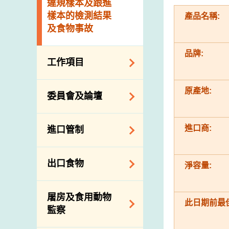
違規樣本及跟進
樣本的檢測結果
產品名稱:
及食物事故
品牌:
工作項目
降低膳食中的鈉和
原產地:
委員會及論壇
糖
食物監測計劃
食物安全專家委員
進口商:
進口管制
會
食物安全重點控制
系統
業界諮詢論壇
食物進口商和食物
出口食物
淨容量:
基因改造食物
分銷商登記制度
消費者聯繫小組
食物標籤上的營養
視察內地農場及聯
出口驗證
屠房及食用動物
資料
絡內地有關當局
此日期前最
出口食物往內地
監察
食物安全之風險評
進口食物管制
出口商及業界的消
估