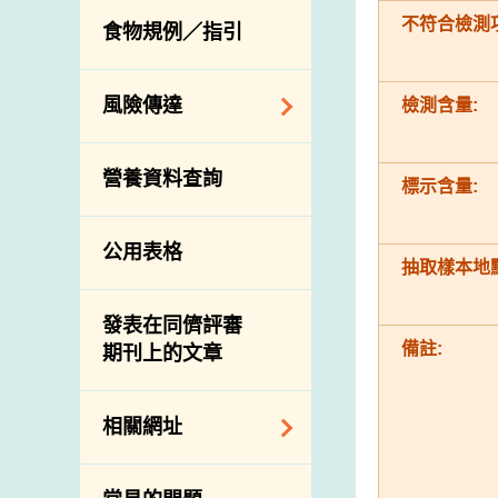
活生食用動物的進
規管農業化學物及
息
不符合檢測
食物規例／指引
食物事故應變及管
口檢驗
獸醫藥物在食用動
理
物上的使用
獸醫公共衞生資訊
食物消費量調查
風險傳達
檢測含量:
屠房及疾病監測
總膳食研究
宰前檢驗
主題項目
營養資料查詢
有機食物
宰後檢驗
標示含量:
警報系統
高風險食物
豬隻流感病毒監測
項目及活動
公用表格
結果
抗菌素耐藥性
抽取樣本地點
傳達資源
屠房及肉類檢驗
食物中的碘
資訊平台
發表在同儕評審
備註:
期刊上的文章
下載
公開比賽
相關網址
相關政府部門／機