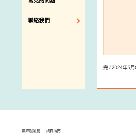
常見的問題
構
相關網站
聯絡我們
查詢、建議、要求
和投訴
地址及電話
政府電話簿
完 / 2024年
郵件貼上足夠郵資
無障礙瀏覽
網頁指南