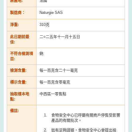
原產地:
法國
製造商：
Naturgie SAS
淨重:
310克
此日期前最
二○二五年十一月十五日
佳:
不符合檢測項
鈉
目:
檢測含量:
每一百克含二十一毫克
標示含量:
每一百克含零毫克
抽取樣本地
中西區一零售點
點:
備註:
食物安全中心已呼籲有關商戶停售受影響
產品的有關批次。
如有足夠證據，食物安全中心會提出檢