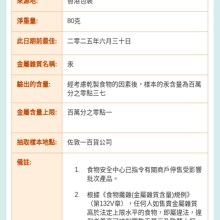
來源地:
香港包裝
淨重量:
80克
此日期前最佳:
二零二五年六月三十日
金屬雜質名稱:
汞
驗出的含量:
經考慮乾製食物的因素後，樣本的汞含量為百萬
分之零點三七
金屬含量上限:
百萬分之零點一
抽取樣本地點:
佐敦一百貨公司
備註:
食物安全中心已指令有關商戶停售受影響
批次產品。
根據《食物攙雜(金屬雜質含量)規例》
（第132V章），任何人如售賣金屬雜質
高於法定上限水平的食物，即屬違法，違