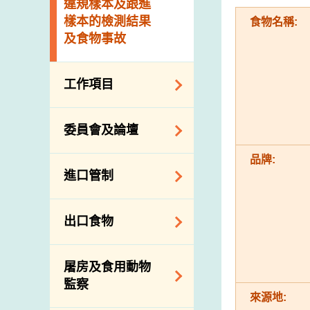
違規樣本及跟進
樣本的檢測結果
食物名稱:
及食物事故
工作項目
降低膳食中的鈉和
委員會及論壇
糖
品牌:
食物監測計劃
食物安全專家委員
進口管制
會
食物安全重點控制
系統
業界諮詢論壇
食物進口商和食物
出口食物
基因改造食物
分銷商登記制度
消費者聯繫小組
食物標籤上的營養
視察內地農場及聯
出口驗證
屠房及食用動物
資料
絡內地有關當局
出口食物往內地
監察
食物安全之風險評
進口食物管制
來源地:
出口商及業界的消
估