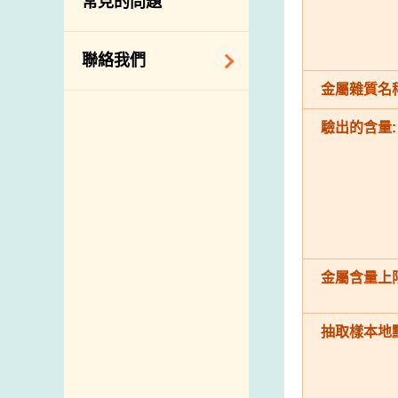
常見的問題
構
相關網站
聯絡我們
金屬雜質名稱
查詢、建議、要求
和投訴
驗出的含量:
地址及電話
政府電話簿
郵件貼上足夠郵資
金屬含量上限
抽取樣本地點