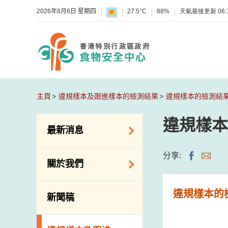
2026年8月6日 星期四
27.5°C
88%
天氣最後更新
06:
主頁
違規樣本及跟進樣本的檢測結果
違規樣本的檢測結
違規樣本
最新消息
食物警報 / 致敏物
分享:
關於我們
警報
懷疑食物中毒個案
組織結構
違規樣本的
新聞稿
活動
理想與使命
新資訊
介紹短片