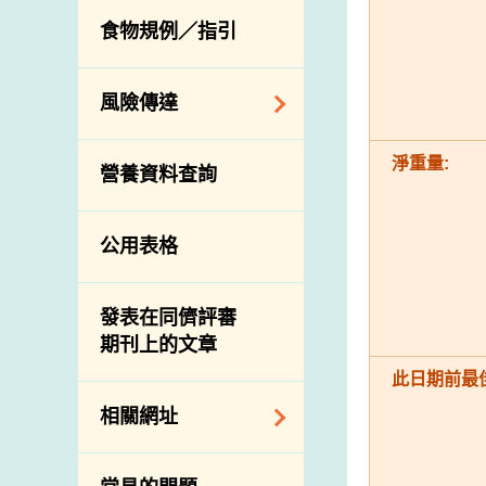
活生食用動物的進
規管農業化學物及
息
食物規例／指引
食物事故應變及管
口檢驗
獸醫藥物在食用動
理
物上的使用
獸醫公共衞生資訊
食物消費量調查
風險傳達
屠房及疾病監測
總膳食研究
宰前檢驗
主題項目
淨重量:
營養資料查詢
有機食物
宰後檢驗
警報系統
高風險食物
豬隻流感病毒監測
項目及活動
公用表格
結果
抗菌素耐藥性
傳達資源
屠房及肉類檢驗
食物中的碘
資訊平台
發表在同儕評審
期刊上的文章
下載
此日期前最佳
公開比賽
相關網址
相關政府部門／機