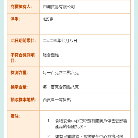
商標擁有人:
四洲貿易有限公司
淨重:
425克
此日期前最佳:
二○二四年七月八日
不符合檢測項
膳食纖維
目:
檢測含量:
每一百克含二點六克
標示含量:
每一百克含四點八克
抽取樣本地點:
西貢區一零售點
備註:
食物安全中心已呼籲有關商戶停售受影響
產品的有關批次。
如有足夠證據，食物安全中心會提出檢