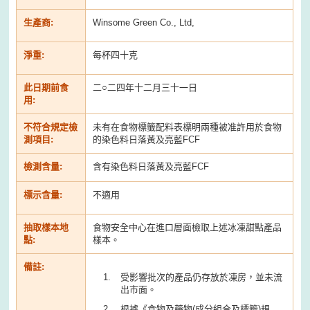
生產商:
Winsome Green Co., Ltd,
淨重:
每杯四十克
此日期前食
二○二四年十二月三十一日
用:
不符合規定檢
未有在食物標籤配料表標明兩種被准許用於食物
測項目:
的染色料日落黃及亮藍FCF
檢測含量:
含有染色料日落黃及亮藍FCF
標示含量:
不適用
抽取樣本地
食物安全中心在進口層面檢取上述冰凍甜點產品
點:
樣本。
備註:
受影響批次的產品仍存放於凍房，並未流
出市面。
根據《食物及藥物(成分組合及標籤)規