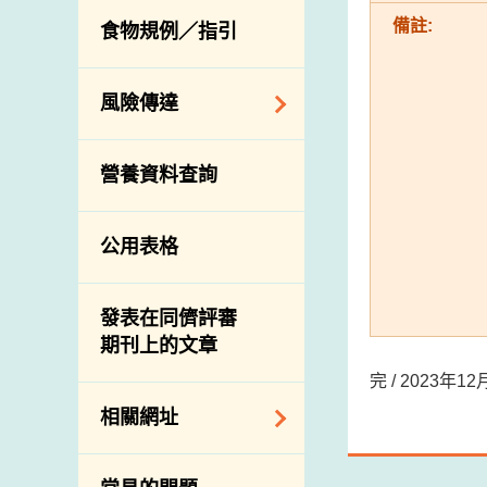
活生食用動物的進
規管農業化學物及
息
備註:
食物規例／指引
食物事故應變及管
口檢驗
獸醫藥物在食用動
理
物上的使用
獸醫公共衞生資訊
食物消費量調查
風險傳達
屠房及疾病監測
總膳食研究
宰前檢驗
主題項目
營養資料查詢
有機食物
宰後檢驗
警報系統
高風險食物
豬隻流感病毒監測
項目及活動
公用表格
結果
抗菌素耐藥性
傳達資源
屠房及肉類檢驗
食物中的碘
資訊平台
發表在同儕評審
期刊上的文章
下載
完 / 2023年
公開比賽
相關網址
相關政府部門／機