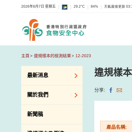
2026年8月7日 星期五
29.2°C
84%
天氣最後更新
03:
主頁
違規樣本的檢測結果
12-2023
違規樣本
最新消息
食物警報 / 致敏物
分享:
關於我們
警報
懷疑食物中毒個案
組織結構
新聞稿
活動
理想與使命
產品名稱:
新資訊
介紹短片