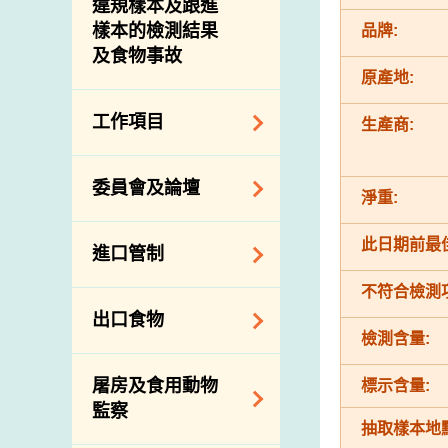
違規樣本及跟進
樣本的檢測結果
品牌:
及食物事故
原產地:
工作項目
生產商:
降低膳食中的鈉和
委員會及論壇
糖
淨重:
食物監測計劃
食物安全專家委員
此日期前最佳
進口管制
會
食物安全重點控制
系統
不符合檢測
業界諮詢論壇
食物進口商和食物
出口食物
基因改造食物
分銷商登記制度
消費者聯繫小組
檢測含量:
食物標籤上的營養
視察內地農場及聯
出口驗證
屠房及食用動物
標示含量:
資料
絡內地有關當局
出口食物往內地
監察
食物安全之風險評
進口食物管制
抽取樣本地點
出口商及業界的消
估