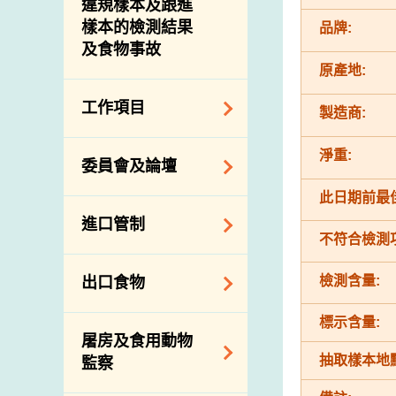
違規樣本及跟進
樣本的檢測結果
品牌:
及食物事故
原產地:
工作項目
製造商:
降低膳食中的鈉和
淨重:
委員會及論壇
糖
此日期前最佳
食物監測計劃
食物安全專家委員
進口管制
會
食物安全重點控制
不符合檢測
系統
業界諮詢論壇
食物進口商和食物
檢測含量:
出口食物
基因改造食物
分銷商登記制度
消費者聯繫小組
食物標籤上的營養
視察內地農場及聯
標示含量:
出口驗證
屠房及食用動物
資料
絡內地有關當局
出口食物往內地
抽取樣本地點
監察
食物安全之風險評
進口食物管制
出口商及業界的消
估