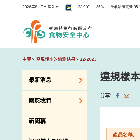
2026年8月7日 星期五
28.9°C
86%
天氣最後更新
05:
主頁
違規樣本的檢測結果
12-2023
違規樣本
最新消息
食物警報 / 致敏物
分享:
關於我們
警報
懷疑食物中毒個案
組織結構
新聞稿
活動
理想與使命
產品名稱:
新資訊
介紹短片