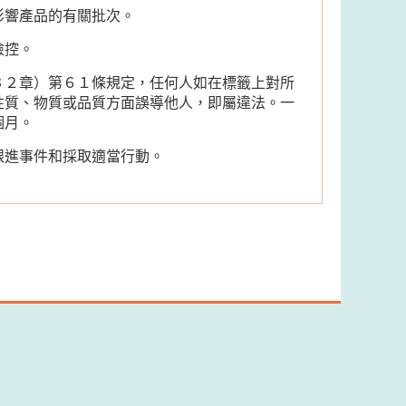
影響產品的有關批次。
檢控。
３２章）第６１條規定，任何人如在標籤上對所
性質、物質或品質方面誤導他人，即屬違法。一
個月。
跟進事件和採取適當行動。