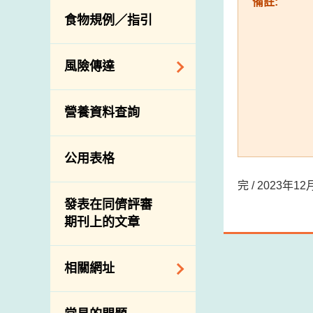
備註:
活生食用動物的進
規管農業化學物及
息
食物規例／指引
食物事故應變及管
口檢驗
獸醫藥物在食用動
理
物上的使用
獸醫公共衞生資訊
食物消費量調查
風險傳達
屠房及疾病監測
總膳食研究
宰前檢驗
主題項目
營養資料查詢
有機食物
宰後檢驗
警報系統
高風險食物
豬隻流感病毒監測
項目及活動
公用表格
結果
抗菌素耐藥性
傳達資源
屠房及肉類檢驗
完 / 2023年
食物中的碘
資訊平台
發表在同儕評審
期刊上的文章
下載
公開比賽
相關網址
相關政府部門／機