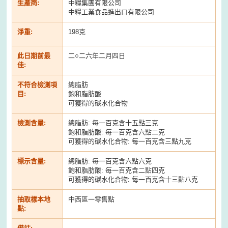
生產商:
中糧集團有限公司
中糧工業食品進出口有限公司
淨重:
198克
此日期前最
二○二六年二月四日
佳:
不符合檢測項
總脂肪
目:
飽和脂肪酸
可獲得的碳水化合物
檢測含量:
總脂肪: 每一百克含十五點三克
飽和脂肪酸: 每一百克含六點二克
可獲得的碳水化合物: 每一百克含三點九克
標示含量:
總脂肪: 每一百克含六點六克
飽和脂肪酸: 每一百克含二點四克
可獲得的碳水化合物: 每一百克含十三點八克
抽取樣本地
中西區一零售點
點: