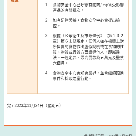
備註:
食物安全中心已呼籲有關商戶停售受影響
產品的有關批次。
如有足夠證據，食物安全中心會提出檢
控。
根據《公眾衞生及市政條例》（第１３２
章）第６１條規定，任何人如在標籤上對
所售賣的食物作出虛假說明或在食物的性
質、物質或品質方面誤導他人，即屬違
法。一經定罪，最高罰款為五萬元及監禁
六個月。
食物安全中心會知會業界，並會繼續跟進
事件和採取適當行動。
完 / 2023年11月24日（星期五）
最近修訂日期：2023年11月24日