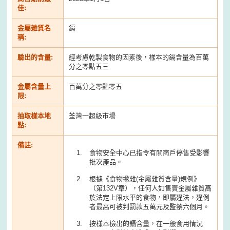
佳:
金屬雜質名
鎘
稱:
驗出的含量:
經考慮乾製食物的因素後，樣本的鎘含量為百萬
分之零點五三
金屬含量上
百萬分之零點零五
限:
抽取樣本地
荃灣一超級市場
點:
備註:
食物安全中心已指令有關商戶停售受影響
批次產品。
根據《食物攙雜(金屬雜質含量)規例》
（第132V章），任何人如售賣金屬雜質高
於法定上限水平的食物，即屬違法，違例
者最高可被判罰款五萬元及監禁六個月。
按樣本檢出的鎘含量，在一般食用情況