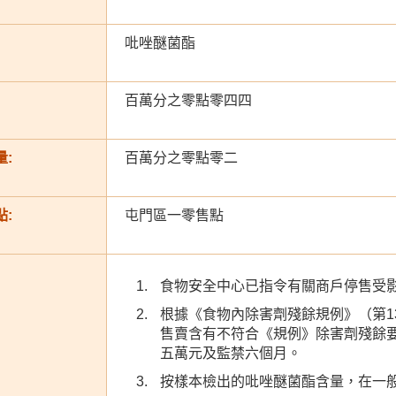
吡唑醚菌酯
百萬分之零點零四四
:
百萬分之零點零二
:
屯門區一零售點
食物安全中心已指令有關商戶停售受
根據《食物內除害劑殘餘規例》（第1
售賣含有不符合《規例》除害劑殘餘
五萬元及監禁六個月。
按樣本檢出的吡唑醚菌酯含量，在一