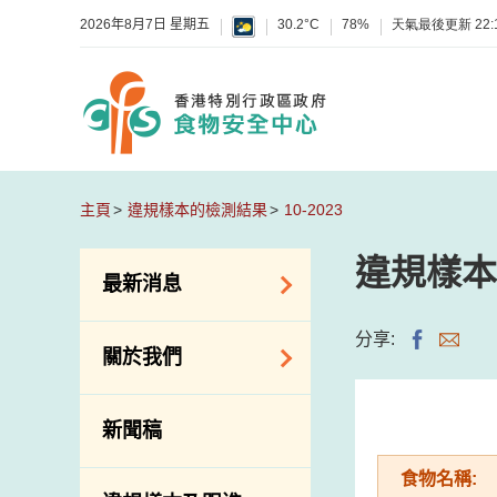
2026年8月7日 星期五
30.2°C
78%
天氣最後更新
22:
主頁
違規樣本的檢測結果
10-2023
違規樣本
最新消息
食物警報 / 致敏物
分享:
關於我們
警報
懷疑食物中毒個案
組織結構
新聞稿
活動
理想與使命
食物名稱:
新資訊
介紹短片