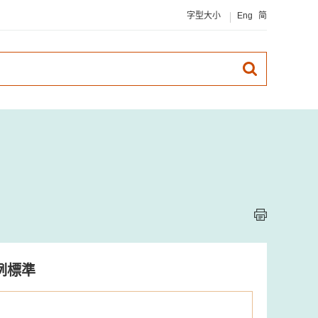
字型大小
Eng
简
例標準