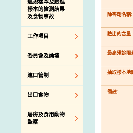
違規樣本及跟進
樣本的檢測結果
除害劑名稱:
及食物事故
驗出的含量:
工作項目
降低膳食中的鈉和
最高殘餘限量
委員會及論壇
糖
食物監測計劃
食物安全專家委員
抽取樣本地點
進口管制
會
食物安全重點控制
系統
業界諮詢論壇
食物進口商和食物
備註:
出口食物
基因改造食物
分銷商登記制度
消費者聯繫小組
食物標籤上的營養
視察內地農場及聯
出口驗證
屠房及食用動物
資料
絡內地有關當局
出口食物往內地
監察
食物安全之風險評
進口食物管制
出口商及業界的消
估