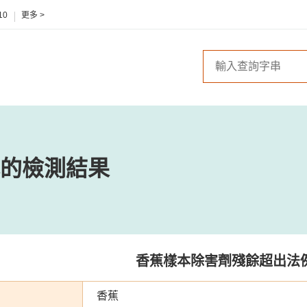
10
更多 >
的檢測結果
香蕉樣本除害劑殘餘超出法
香蕉