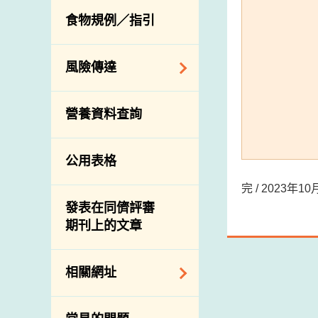
活生食用動物的進
規管農業化學物及
息
食物規例／指引
食物事故應變及管
口檢驗
獸醫藥物在食用動
理
物上的使用
獸醫公共衞生資訊
食物消費量調查
風險傳達
屠房及疾病監測
總膳食研究
宰前檢驗
主題項目
營養資料查詢
有機食物
宰後檢驗
警報系統
高風險食物
豬隻流感病毒監測
項目及活動
公用表格
結果
抗菌素耐藥性
傳達資源
屠房及肉類檢驗
完 / 2023年
食物中的碘
資訊平台
發表在同儕評審
期刊上的文章
下載
公開比賽
相關網址
相關政府部門／機