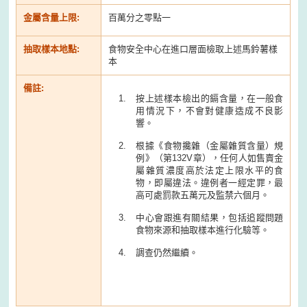
金屬含量上限:
百萬分之零點一
抽取樣本地點:
食物安全中心在進口層面檢取上述馬鈴薯樣
本
備註:
按上述樣本檢出的鎘含量，在一般食
用情況下，不會對健康造成不良影
響。
根據《食物攙雜（金屬雜質含量）規
例》（第132V章），任何人如售賣金
屬雜質濃度高於法定上限水平的食
物，即屬違法。違例者一經定罪，最
高可處罰款五萬元及監禁六個月。
中心會跟進有關結果，包括追蹤問題
食物來源和抽取樣本進行化驗等。
調查仍然繼續。