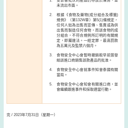
受影響批次的產品仍存放於凍房，並
未流出市面。
根據《食物及藥物(成分組合及標籤)
規例》（第132W章）第5(1)條規定，
任何人如為出售而宣傳、售賣或為供
出售而製造任何食物，而該食物的成
分組合，不符合規例所訂明的有關規
定，即屬違法。一經定罪，最高罰款
為五萬元及監禁六個月。
食物安全中心會暫時撤銷較早前簽發
給該進口商銷售該款產品的批准。
食物安全中心會就事件知會泰國有關
當局。
食物安全中心會知會有關進口商，並
會繼續跟進事件和採取適當行動。
完 / 2023年7月31日（星期一）