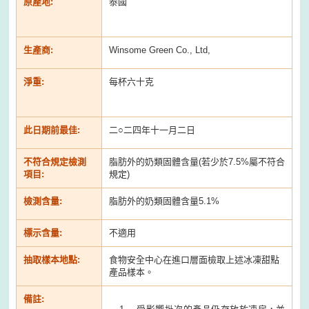
原產地:
泰國
生產商:
Winsome Green Co., Ltd,
淨重:
每杯六十克
此日期前最佳:
二○二四年十一月二日
不符合規定檢測
脂肪外的奶類固體含量(若少於7.5%屬不符合
項目:
規定)
檢測含量:
脂肪外的奶類固體含量5.1%
標示含量:
不適用
抽取樣本地點:
食物安全中心在進口層面檢取上述冰凍甜點
產品樣本。
備註: