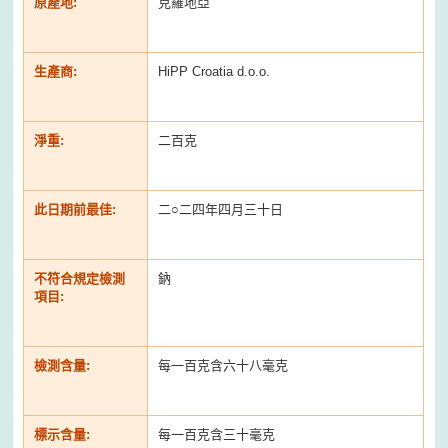
原產地:
克羅地亞
生產商:
HiPP Croatia d.o.o.
淨重:
二百克
此日期前最佳:
二○二四年四月三十日
不符合規定檢測
鈉
項目:
檢測含量:
每一百克含六十八毫克
標示含量:
每一百克含三十毫克