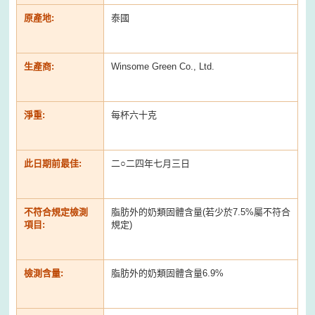
原產地:
泰國
生產商:
Winsome Green Co., Ltd.
淨重:
每杯六十克
此日期前最佳:
二○二四年七月三日
不符合規定檢測
脂肪外的奶類固體含量(若少於7.5%屬不符合
項目:
規定)
檢測含量:
脂肪外的奶類固體含量6.9%