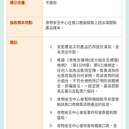
標示含量:
不適用
抽取樣本地點:
食物安全中心在進口層面檢取上述冰凍甜點
產品樣本。
備註:
受影響批次的產品仍存放於凍房，並
未流出市面。
根據《食物及藥物(成分組合及標籤)
規例》（第132W章）第5(1)條規定，
任何人如為出售而宣傳、售賣或為供
出售而製造任何食物，而該食物的成
分組合，不符合規例所訂明的有關規
定，即屬違法。一經定罪，最高罰款
為五萬元及監禁六個月。
食物安全中心會暫時撤銷較早前簽發
給該進口商銷售該款產品的批准。
食物安全中心會就事件知會泰國有關
當局。
食物安全中心會知會有關進口商，並