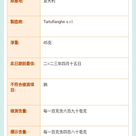
原產地:
意大利
製造商:
Tartuflanghe s.r.l.
淨重:
45克
此日期前最佳:
二○二三年四月十五日
不符合檢測項
鈉
目:
檢測含量:
每一百克含六百九十亳克
標示含量:
每一百克含四百八十亳克