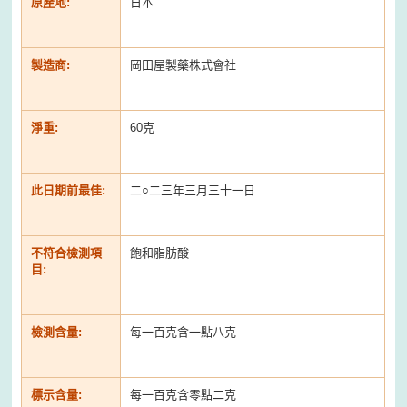
原產地:
日本
製造商:
岡田屋製藥株式會社
淨重:
60克
此日期前最佳:
二○二三年三月三十一日
不符合檢測項
飽和脂肪酸
目:
檢測含量:
每一百克含一點八克
標示含量:
每一百克含零點二克