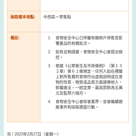
抽取樣本地點:
中西區一零售點
備註:
食物安全中心已呼籲有關商戶停售受影
響產品的有關批次。
如有足夠證據，食物安全中心會提出檢
控。
根據《公眾衞生及市政條例》（第１３
２章）第６１條規定，任何人如在標籤
上對所售賣的食物作出虛假說明或在食
物的性質、物質或品質方面誤導他人，
即屬違法。一經定罪，最高罰款為五萬
元及監禁六個月。
食物安全中心會知會業界，並會繼續跟
進事件和採取適當行動。
完 / 2023年2月27日（星期一）