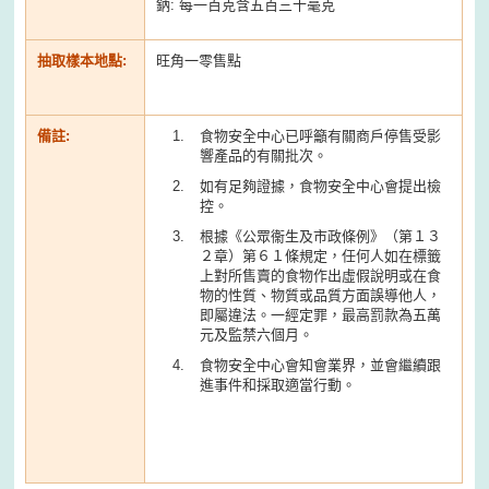
鈉: 每一百克含五百三十毫克
抽取樣本地點:
旺角一零售點
備註:
食物安全中心已呼籲有關商戶停售受影
響產品的有關批次。
如有足夠證據，食物安全中心會提出檢
控。
根據《公眾衞生及市政條例》（第１３
２章）第６１條規定，任何人如在標籤
上對所售賣的食物作出虛假說明或在食
物的性質、物質或品質方面誤導他人，
即屬違法。一經定罪，最高罰款為五萬
元及監禁六個月。
食物安全中心會知會業界，並會繼續跟
進事件和採取適當行動。