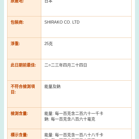
原產地:
日本
包裝商:
SHIRAKO CO. LTD
淨重:
25克
此日期前最佳:
二○二三年四月二十四日
不符合檢測項
能量及鈉
目:
檢測含量:
能量: 每一百克含二百六十一千卡
鈉: 每一百克含八百六十毫克
標示含量:
能量: 每一百克含一百八十八千卡