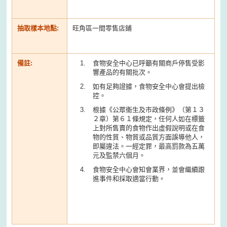
抽取樣本地點:
旺角區一間零售店鋪
備註:
食物安全中心已呼籲有關商戶停售受影
響產品的有關批次。
如有足夠證據，食物安全中心會提出檢
控。
根據《公眾衞生及市政條例》（第１３
２章）第６１條規定，任何人如在標籤
上對所售賣的食物作出虛假說明或在食
物的性質、物質或品質方面誤導他人，
即屬違法。一經定罪，最高罰款為五萬
元及監禁六個月。
食物安全中心會知會業界，並會繼續跟
進事件和採取適當行動。