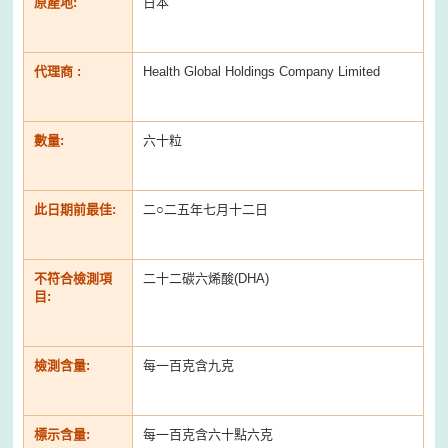
原產地:
日本
代理商 :
Health Global Holdings Company Limited
數量:
六十粒
此日期前最佳:
二○二五年七月十二日
不符合檢測項
二十二碳六烯酸(DHA)
目:
檢測含量:
每一百克含九克
標示含量:
每一百克含六十點六克