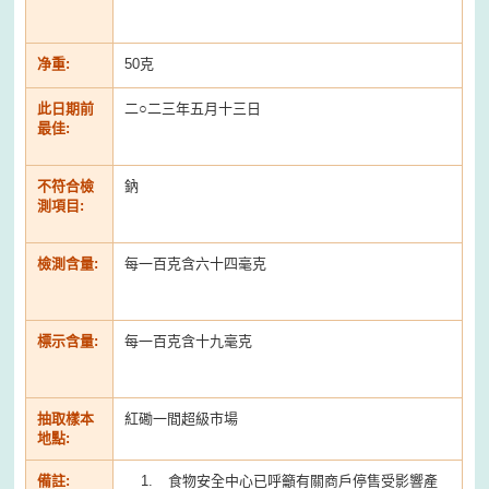
净重:
50克
此日期前
二○二三年五月十三日
最佳:
不符合檢
鈉
測項目:
檢測含量:
每一百克含六十四毫克
標示含量:
每一百克含十九毫克
抽取樣本
紅磡一間超級市場
地點:
備註:
食物安全中心已呼籲有關商戶停售受影響產