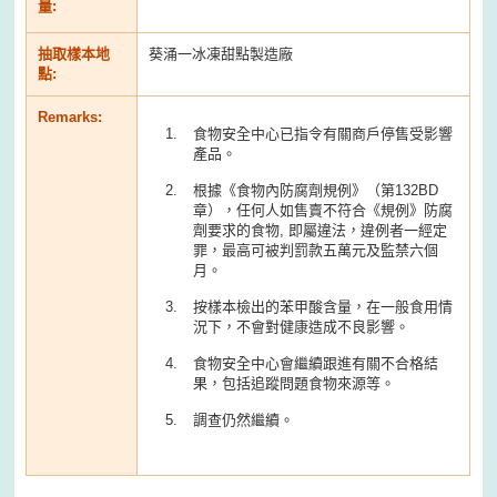
量:
抽取樣本地
葵涌一冰凍甜點製造廠
點:
Remarks:
食物安全中心已指令有關商戶停售受影響
產品。
根據《食物內防腐劑規例》（第132BD
章），任何人如售賣不符合《規例》防腐
劑要求的食物, 即屬違法，違例者一經定
罪，最高可被判罰款五萬元及監禁六個
月。
按樣本檢出的苯甲酸含量，在一般食用情
況下，不會對健康造成不良影響。
食物安全中心會繼續跟進有關不合格結
果，包括追蹤問題食物來源等。
調查仍然繼續。