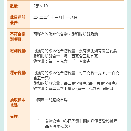
數量:
2克 x 10
此日期前
二○二二年十一月廿十八日
最佳:
不符合檢
可獲得的碳水化合物、飽和脂肪酸及鈉
測項目:
檢測含量:
可獲得的碳水化合物含量：沒有檢測到有關營養素
飽和脂肪酸含量：每一百克含三點九克
鈉含量：每一百克含一千一百毫克
標示含量:
可獲得的碳水化合物含量：每二克含一克 (每一百克
含五十克)
飽和脂肪酸含量：每二克含零克 (每一百克含零克)
鈉含量：每二克含十毫克 (每一百克含五百毫克)
抽取樣本
中西區一間超級市場
地點:
備註:
食物安全中心已呼籲有關商戶停售受影響產
品的有關批次。