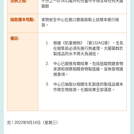
法例上限:
千分之一(0.001)毫升的分量中不得含有任何大腸
菌群
抽取樣本地點:
食物安全中心在進口層面檢取上述樣本進行檢
測。
備註:
根據《奶業規例》（第132AQ章），生乳
在銷售前必須先進行熱處理，大腸菌群於
製成品的水平將大為減低。
中心已跟進有關結果，包括追蹤問題食物
來源和視察相關食物製造廠，並無發現違
規事項。
中心已抽取以相關生乳製造的製成品樣本
作微生物檢測。化驗結果全部滿意。
完 / 2022年9月14日（星期三）