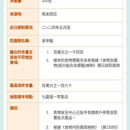
淨重量:
320克
來源地:
馬來西亞
此日期前最佳:
二○二四年五月底
防腐劑名稱:
苯甲酸
驗出的含量及
百萬分之一千四百
其他不符規定
樣本的食物標籤亦未有根據《食物及藥
事項:
物(成分組合及標籤)規例》標示該防腐劑
最高准許含量:
百萬分之一百六十
抽取樣本地點:
九龍城一零售店
備註:
食物安全中心已指令有關商戶停售受影
響批次產品。
根據《食物內防腐劑規例》（第132BD