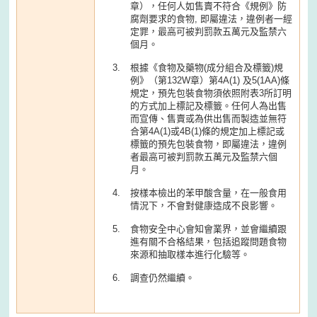
章），任何人如售賣不符合《規例》防
腐劑要求的食物, 即屬違法，違例者一經
定罪，最高可被判罰款五萬元及監禁六
個月。
根據《食物及藥物(成分組合及標籤)規
例》（第132W章）第4A(1) 及5(1AA)條
規定，預先包裝食物須依照附表3所訂明
的方式加上標記及標籤。任何人為出售
而宣傳、售賣或為供出售而製造並無符
合第4A(1)或4B(1)條的規定加上標記或
標籤的預先包裝食物，即屬違法，違例
者最高可被判罰款五萬元及監禁六個
月。
按樣本檢出的苯甲酸含量，在一般食用
情況下，不會對健康造成不良影響。
食物安全中心會知會業界，並會繼續跟
進有關不合格結果，包括追蹤問題食物
來源和抽取樣本進行化驗等。
調查仍然繼續。