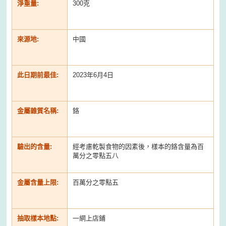
淨重量:
300克
來源地:
中國
此日期前最佳:
2023年6月4日
金屬雜質名稱:
鉻
驗出的含量:
經考慮乾製食物的因素後，樣本的鉻含量為百
萬分之零點五八
金屬含量上限:
百萬分之零點五
抽取樣本地點:
一網上店鋪