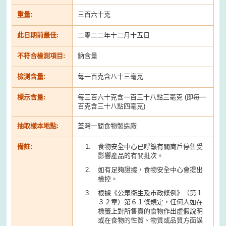
重量:
三百六十克
此日期前最佳:
二零二二年十二月十五日
不符合檢測項目:
鈉含量
檢測含量:
每一百克含八十三毫克
標示含量:
每三百六十克含一百三十八點三毫克 (即每一
百克含三十八點四毫克)
抽取樣本地點:
荃灣一間食物製造廠
備註:
食物安全中心已呼籲有關商戶停售受
影響產品的有關批次。
如有足夠證據，食物安全中心會提出
檢控。
根據《公眾衞生及市政條例》（第１
３２章）第６１條規定，任何人如在
標籤上對所售賣的食物作出虛假說明
或在食物的性質、物質或品質方面誤